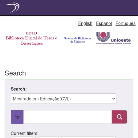
Skip
English
Español
Português
navigation
Search
Search:
for
Current filters: