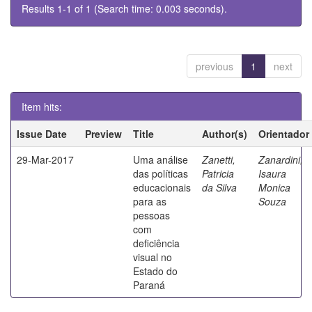
Results 1-1 of 1 (Search time: 0.003 seconds).
previous
1
next
Item hits:
Issue Date
Preview
Title
Author(s)
Orientador
29-Mar-2017
Uma análise
Zanetti,
Zanardini,
das políticas
Patricia
Isaura
educacionais
da Silva
Monica
para as
Souza
pessoas
com
deficiência
visual no
Estado do
Paraná