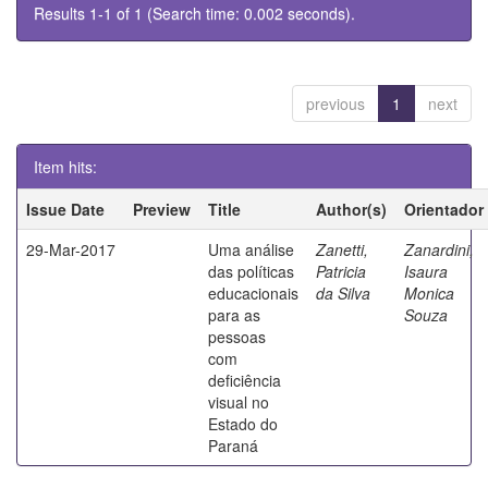
Results 1-1 of 1 (Search time: 0.002 seconds).
previous
1
next
Item hits:
Issue Date
Preview
Title
Author(s)
Orientador
29-Mar-2017
Uma análise
Zanetti,
Zanardini,
das políticas
Patricia
Isaura
educacionais
da Silva
Monica
para as
Souza
pessoas
com
deficiência
visual no
Estado do
Paraná