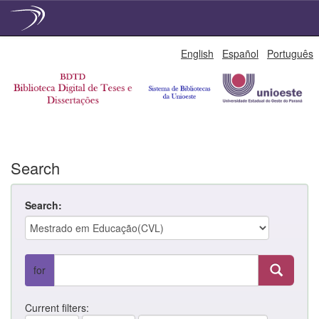
Skip
English
Español
Português
navigation
Search
Search:
for
Current filters: