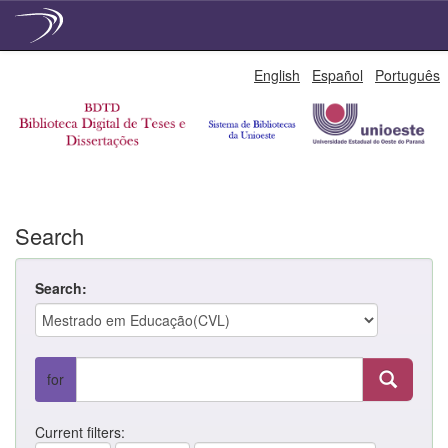
Skip
English
Español
Português
navigation
Search
Search:
for
Current filters: