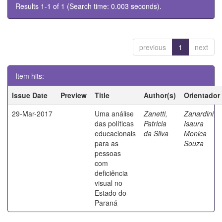
Results 1-1 of 1 (Search time: 0.003 seconds).
previous
1
next
Item hits:
Issue Date
Preview
Title
Author(s)
Orientador
29-Mar-2017
Uma análise
Zanetti,
Zanardini,
das políticas
Patricia
Isaura
educacionais
da Silva
Monica
para as
Souza
pessoas
com
deficiência
visual no
Estado do
Paraná