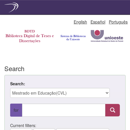
Skip
English
Español
Português
navigation
Search
Search:
for
Current filters: