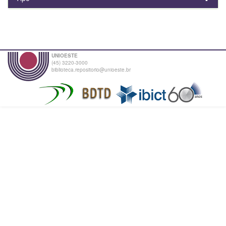
UNIOESTE
(45) 3220-3000
biblioteca.repositorio@unioeste.br