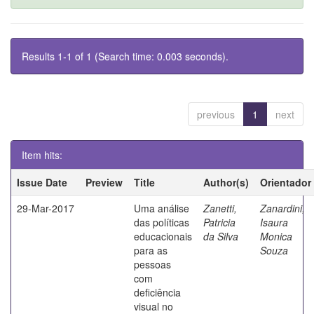
Results 1-1 of 1 (Search time: 0.003 seconds).
previous
1
next
Item hits:
Issue Date
Preview
Title
Author(s)
Orientador
29-Mar-2017
Uma análise
Zanetti,
Zanardini,
das políticas
Patricia
Isaura
educacionais
da Silva
Monica
para as
Souza
pessoas
com
deficiência
visual no