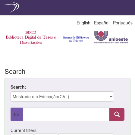
Skip
English
Español
Português
navigation
Search
Search:
for
Current filters: