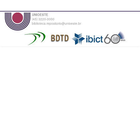
UNIOESTE
(45) 3220-3000
biblioteca.repositorio@unioeste.br