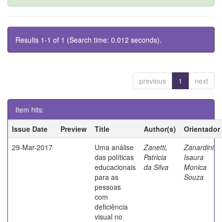
Results 1-1 of 1 (Search time: 0.012 seconds).
previous
1
next
Item hits:
Issue Date
Preview
Title
Author(s)
Orientador
29-Mar-2017
Uma análise
Zanetti,
Zanardini,
das políticas
Patricia
Isaura
educacionais
da Silva
Monica
para as
Souza
pessoas
com
deficiência
visual no