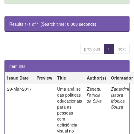
Results 1-1 of 1 (Search time: 0.003 seconds).
previous
1
next
Item hits:
Issue Date
Preview
Title
Author(s)
Orientador
29-Mar-2017
Uma análise
Zanetti,
Zanardini,
das políticas
Patricia
Isaura
educacionais
da Silva
Monica
para as
Souza
pessoas
com
deficiência
visual no