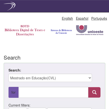
Skip
English
Español
Português
navigation
Search
Search:
for
Current filters: