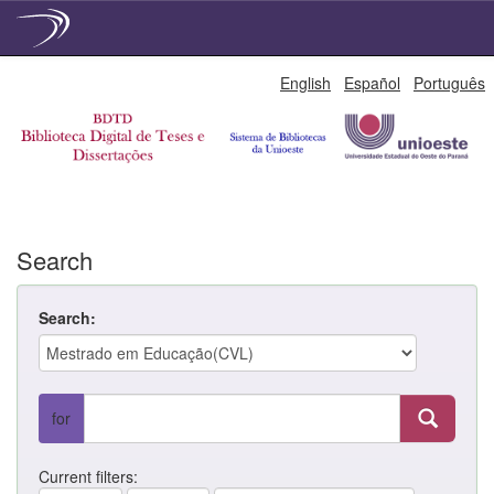
Skip
English
Español
Português
navigation
Search
Search:
for
Current filters: