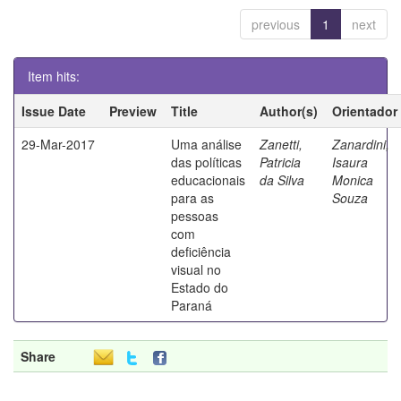
previous
1
next
Item hits:
Issue Date
Preview
Title
Author(s)
Orientador
29-Mar-2017
Uma análise
Zanetti,
Zanardini,
das políticas
Patricia
Isaura
educacionais
da Silva
Monica
para as
Souza
pessoas
com
deficiência
visual no
Estado do
Paraná
Share