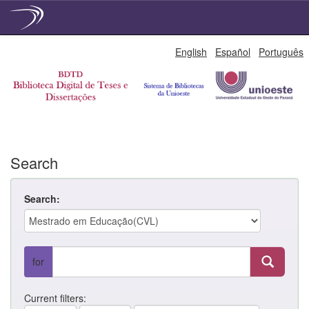
Skip
English
Español
Português
navigation
Search
Search:
for
Current filters: