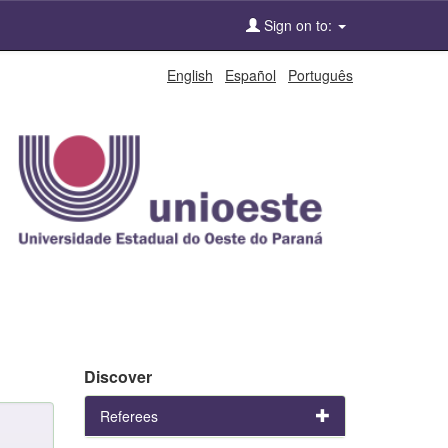
Sign on to:
English
Español
Português
Discover
Referees