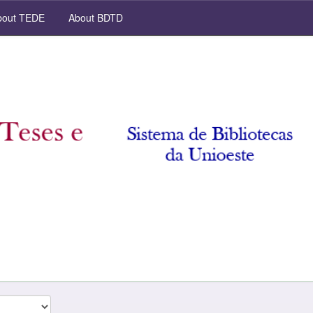
out TEDE
About BDTD