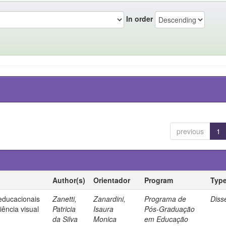
In order
previous
1
Author(s)
Orientador
Program
Typ
 educacionais
Zanetti,
Zanardini,
Programa de
Diss
ência visual
Patricia
Isaura
Pós-Graduação
da Silva
Monica
em Educação