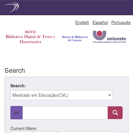
Skip
English
Español
Português
navigation
Search
Search:
for
Current filters: