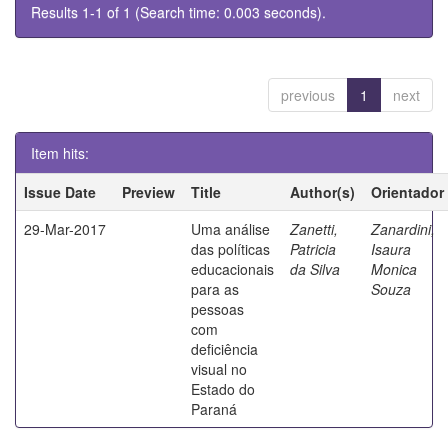
Results 1-1 of 1 (Search time: 0.003 seconds).
previous
1
next
Item hits:
Issue Date
Preview
Title
Author(s)
Orientador
29-Mar-2017
Uma análise
Zanetti,
Zanardini,
das políticas
Patricia
Isaura
educacionais
da Silva
Monica
para as
Souza
pessoas
com
deficiência
visual no
Estado do
Paraná