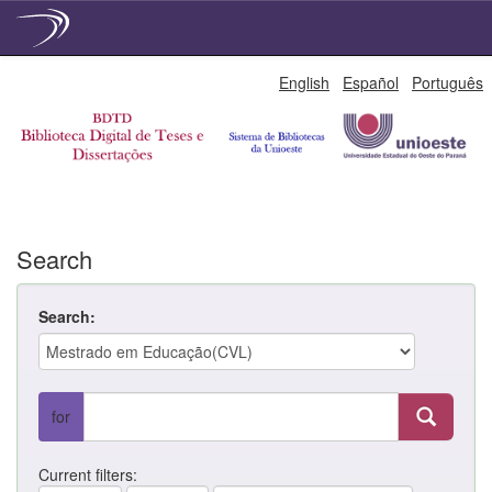
Skip
English
Español
Português
navigation
Search
Search:
for
Current filters: