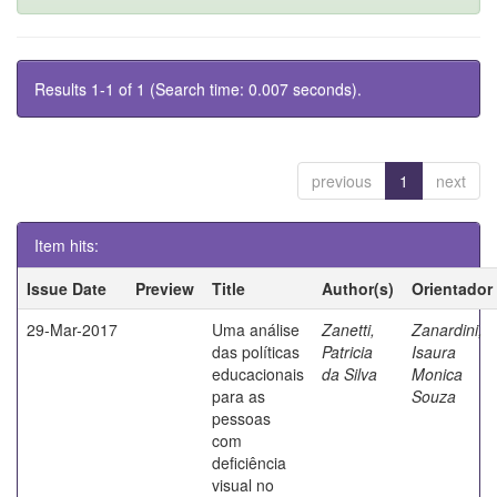
Results 1-1 of 1 (Search time: 0.007 seconds).
previous
1
next
Item hits:
Issue Date
Preview
Title
Author(s)
Orientador
29-Mar-2017
Uma análise
Zanetti,
Zanardini,
das políticas
Patricia
Isaura
educacionais
da Silva
Monica
para as
Souza
pessoas
com
deficiência
visual no