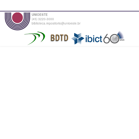
UNIOESTE
(45) 3220-3000
biblioteca.repositorio@unioeste.br