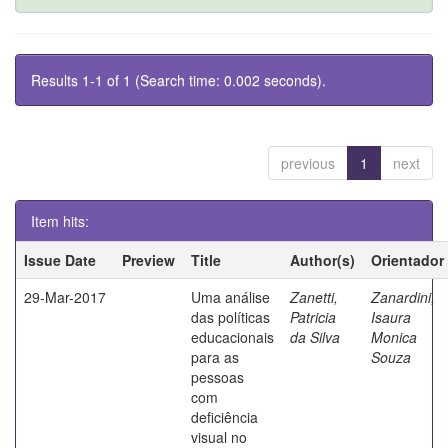
Results 1-1 of 1 (Search time: 0.002 seconds).
previous
1
next
Item hits:
Issue Date
Preview
Title
Author(s)
Orientador
29-Mar-2017
Uma análise
Zanetti,
Zanardini,
das políticas
Patricia
Isaura
educacionais
da Silva
Monica
para as
Souza
pessoas
com
deficiência
visual no