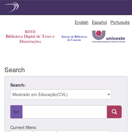
Skip
English
Español
Português
navigation
Search
Search:
for
Current filters: