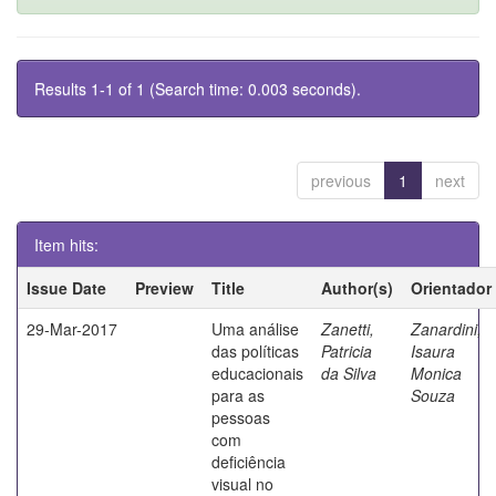
Results 1-1 of 1 (Search time: 0.003 seconds).
previous
1
next
Item hits:
Issue Date
Preview
Title
Author(s)
Orientador
29-Mar-2017
Uma análise
Zanetti,
Zanardini,
das políticas
Patricia
Isaura
educacionais
da Silva
Monica
para as
Souza
pessoas
com
deficiência
visual no