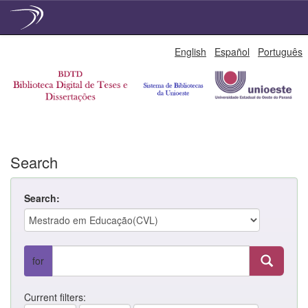
Skip
English
Español
Português
navigation
Search
Search:
for
Current filters: