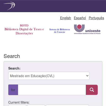
Skip
English
Español
Português
navigation
Search
Search:
for
Current filters: