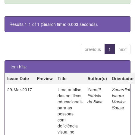
Results 1-1 of 1 (Search time: 0.003 seconds).
previous
1
next
Item hits:
Issue Date
Preview
Title
Author(s)
Orientador
29-Mar-2017
Uma análise
Zanetti,
Zanardini,
das políticas
Patricia
Isaura
educacionais
da Silva
Monica
para as
Souza
pessoas
com
deficiência
visual no