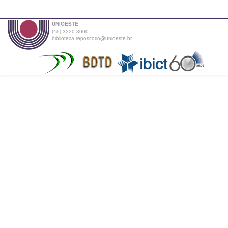
UNIOESTE
(45) 3220-3000
biblioteca.repositorio@unioeste.br