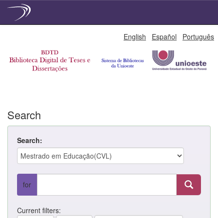
Skip
English
Español
Português
navigation
Search
Search:
for
Current filters: