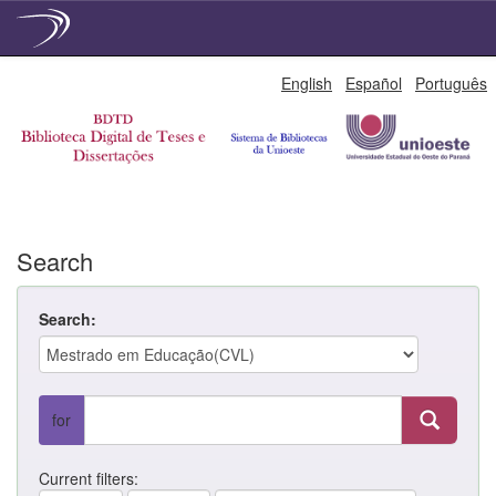
Skip
English
Español
Português
navigation
Search
Search:
for
Current filters: