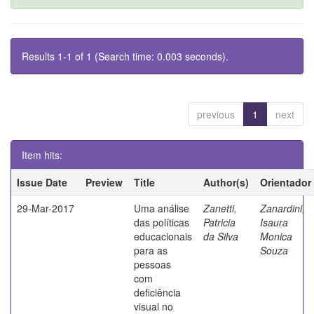
Results 1-1 of 1 (Search time: 0.003 seconds).
previous
1
next
Item hits:
Issue Date
Preview
Title
Author(s)
Orientador
29-Mar-2017
Uma análise
Zanetti,
Zanardini,
das políticas
Patricia
Isaura
educacionais
da Silva
Monica
para as
Souza
pessoas
com
deficiência
visual no