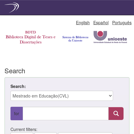
Skip
English
Español
Português
navigation
Search
Search:
for
Current filters: