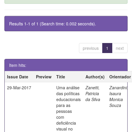
Results 1-1 of 1 (Search time: 0.002 seconds).
previous
1
next
Item hits:
Issue Date
Preview
Title
Author(s)
Orientador
29-Mar-2017
Uma análise
Zanetti,
Zanardini,
das políticas
Patricia
Isaura
educacionais
da Silva
Monica
para as
Souza
pessoas
com
deficiência
visual no