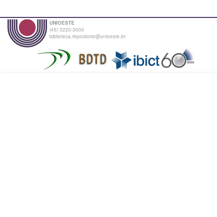
UNIOESTE
(45) 3220-3000
biblioteca.repositorio@unioeste.br