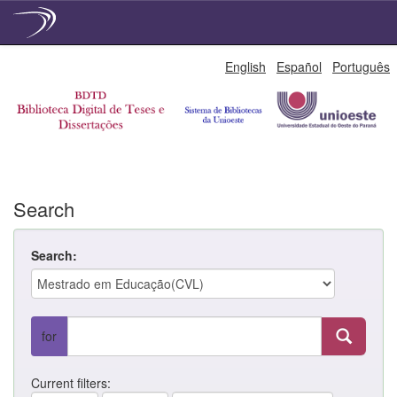
Skip
English
Español
Português
navigation
Search
Search:
for
Current filters: