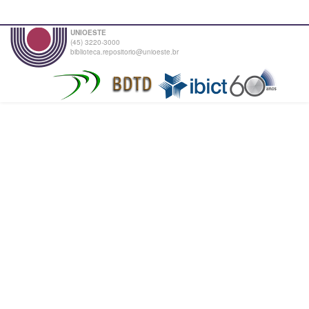
UNIOESTE
(45) 3220-3000
biblioteca.repositorio@unioeste.br