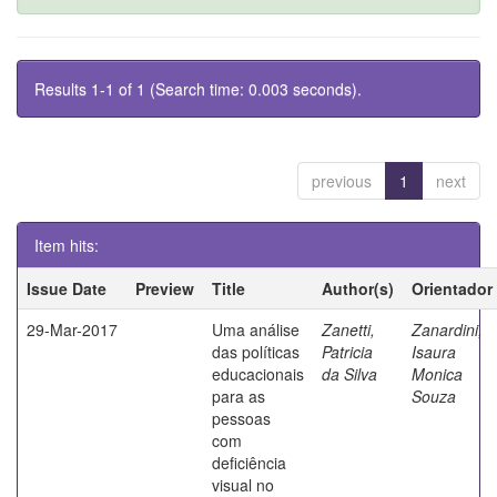
Results 1-1 of 1 (Search time: 0.003 seconds).
previous
1
next
Item hits:
Issue Date
Preview
Title
Author(s)
Orientador
29-Mar-2017
Uma análise
Zanetti,
Zanardini,
das políticas
Patricia
Isaura
educacionais
da Silva
Monica
para as
Souza
pessoas
com
deficiência
visual no