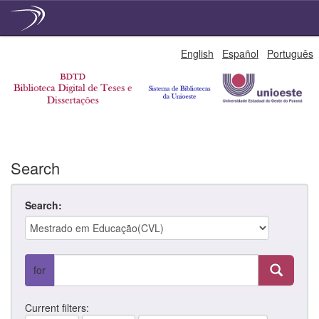
Skip
English
Español
Português
navigation
Search
Search:
for
Current filters: