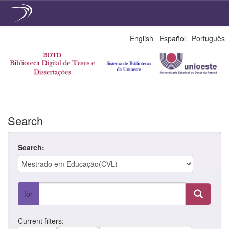
Skip
English
Español
Português
navigation
Search
Search:
for
Current filters: