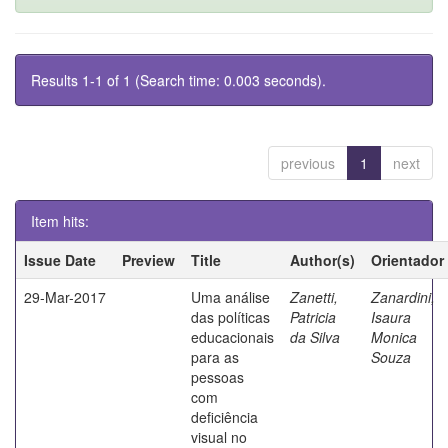
Results 1-1 of 1 (Search time: 0.003 seconds).
previous
1
next
Item hits:
Issue Date
Preview
Title
Author(s)
Orientador
29-Mar-2017
Uma análise
Zanetti,
Zanardini,
das políticas
Patricia
Isaura
educacionais
da Silva
Monica
para as
Souza
pessoas
com
deficiência
visual no