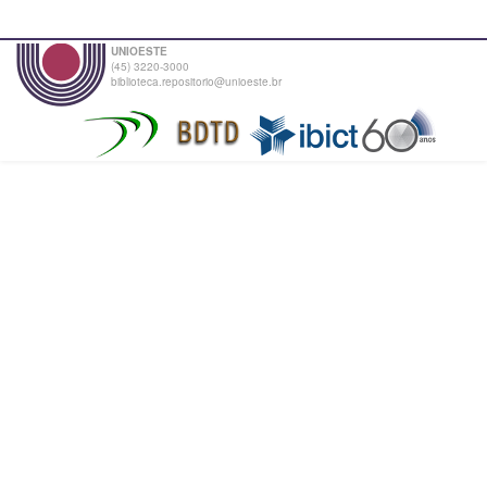
UNIOESTE
(45) 3220-3000
biblioteca.repositorio@unioeste.br