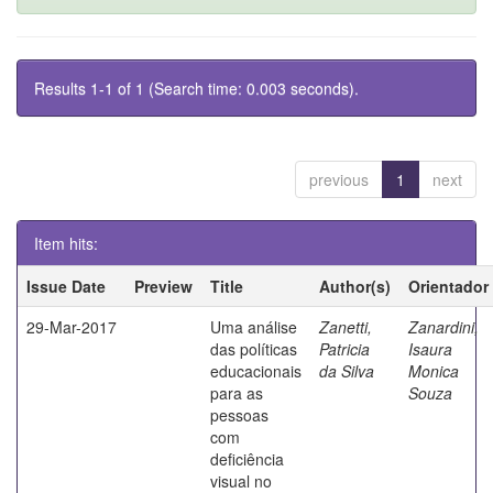
Results 1-1 of 1 (Search time: 0.003 seconds).
previous
1
next
Item hits:
Issue Date
Preview
Title
Author(s)
Orientador
29-Mar-2017
Uma análise
Zanetti,
Zanardini,
das políticas
Patricia
Isaura
educacionais
da Silva
Monica
para as
Souza
pessoas
com
deficiência
visual no