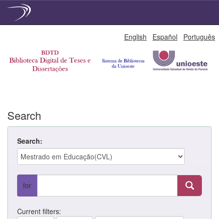
Skip
English
Español
Português
navigation
Search
Search:
for
Current filters: