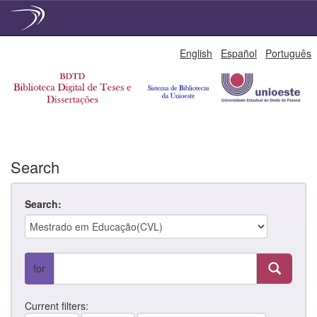
Skip
English
Español
Português
navigation
Search
Search:
for
Current filters: