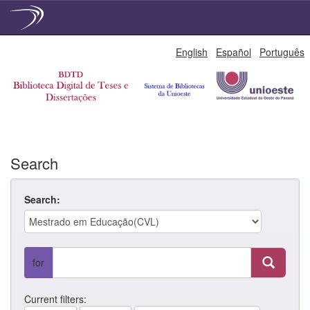
Skip
English
Español
Português
navigation
Search
Search:
for
Current filters: