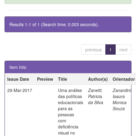
Results 1-1 of 1 (Search time: 0.003 seconds).
previous
1
next
Item hits:
Issue Date
Preview
Title
Author(s)
Orientador
29-Mar-2017
Uma análise
Zanetti,
Zanardini,
das políticas
Patricia
Isaura
educacionais
da Silva
Monica
para as
Souza
pessoas
com
deficiência
visual no