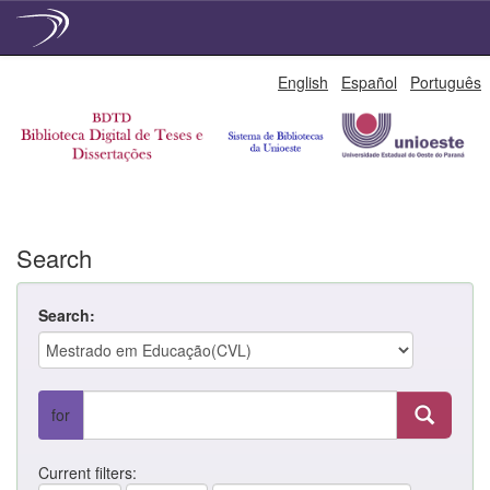
Skip
English
Español
Português
navigation
Search
Search:
for
Current filters: