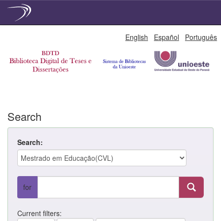
Skip
English
Español
Português
navigation
Search
Search:
for
Current filters: