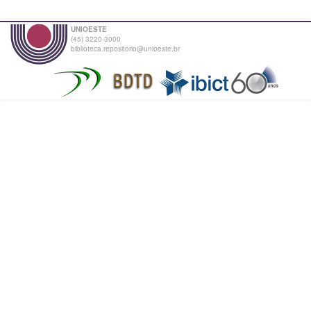
UNIOESTE
(45) 3220-3000
biblioteca.repositorio@unioeste.br