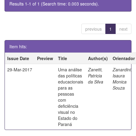
Results 1-1 of 1 (Search time: 0.003 seconds).
previous
1
next
Item hits:
Issue Date
Preview
Title
Author(s)
Orientador
29-Mar-2017
Uma análise
Zanetti,
Zanardini,
das políticas
Patricia
Isaura
educacionais
da Silva
Monica
para as
Souza
pessoas
com
deficiência
visual no
Estado do
Paraná