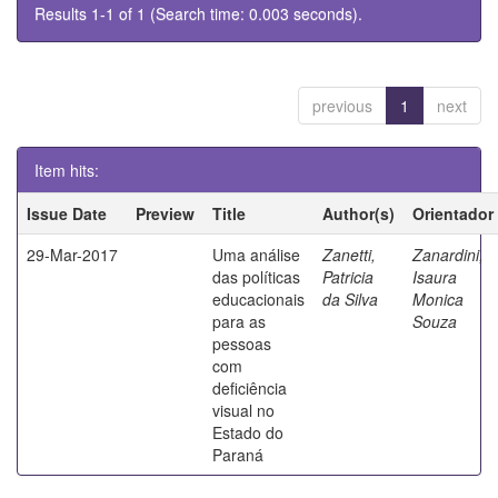
Results 1-1 of 1 (Search time: 0.003 seconds).
previous
1
next
Item hits:
Issue Date
Preview
Title
Author(s)
Orientador
29-Mar-2017
Uma análise
Zanetti,
Zanardini,
das políticas
Patricia
Isaura
educacionais
da Silva
Monica
para as
Souza
pessoas
com
deficiência
visual no
Estado do
Paraná