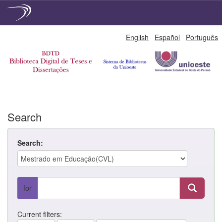
Skip
English
Español
Português
navigation
Search
Search:
for
Current filters: