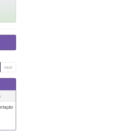
next
e
ertação