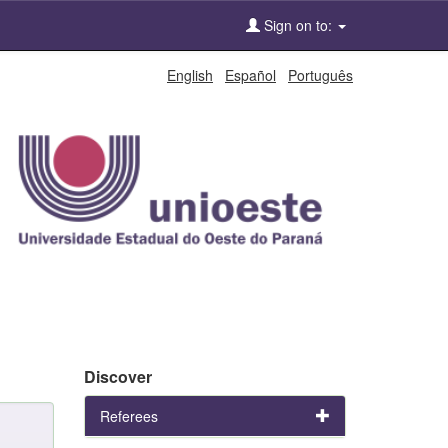
Sign on to:
English
Español
Português
Discover
Referees