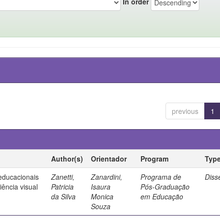
In order
previous
1
Author(s)
Orientador
Program
Typ
 educacionais
Zanetti,
Zanardini,
Programa de
Diss
ência visual
Patricia
Isaura
Pós-Graduação
da Silva
Monica
em Educação
Souza