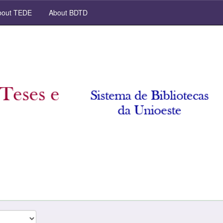
out TEDE
About BDTD