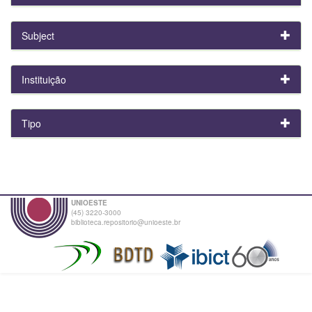
Subject
Instituição
Tipo
UNIOESTE
(45) 3220-3000
biblioteca.repositorio@unioeste.br