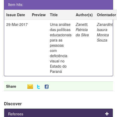
Item hits:
Issue Date
Preview
Title
Author(s)
Orientador
29-Mar-2017
Uma análise
Zanetti,
Zanardini,
das políticas
Patricia
Isaura
educacionais
da Silva
Monica
para as
Souza
pessoas
com
deficiência
visual no
Estado do
Paraná
Share
Discover
Referees