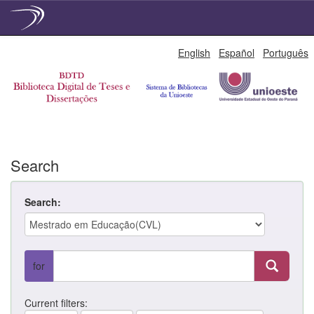
Skip
English
Español
Português
navigation
Search
Search:
for
Current filters: