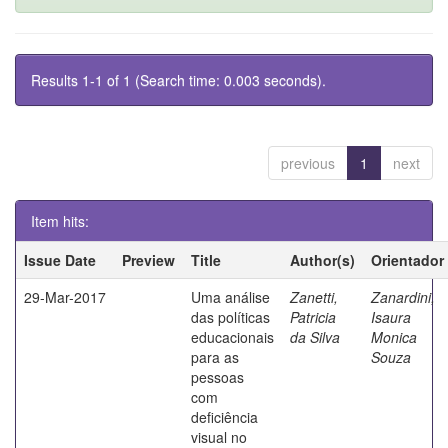
Results 1-1 of 1 (Search time: 0.003 seconds).
previous
1
next
Item hits:
Issue Date
Preview
Title
Author(s)
Orientador
29-Mar-2017
Uma análise
Zanetti,
Zanardini,
das políticas
Patricia
Isaura
educacionais
da Silva
Monica
para as
Souza
pessoas
com
deficiência
visual no