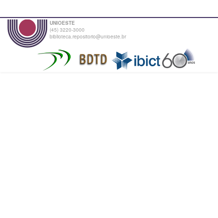
UNIOESTE
(45) 3220-3000
biblioteca.repositorio@unioeste.br