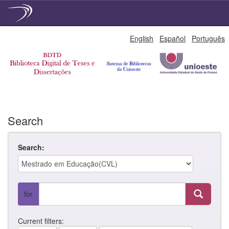
Skip
English
Español
Português
navigation
Search
Search:
for
Current filters: