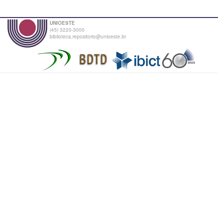
UNIOESTE
(45) 3220-3000
biblioteca.repositorio@unioeste.br