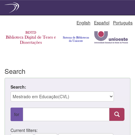
Skip
English
Español
Português
navigation
Search
Search:
for
Current filters: