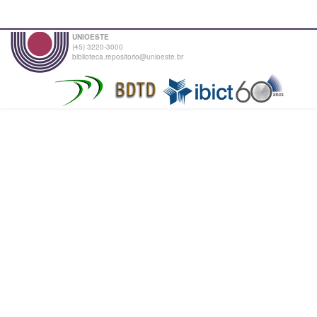
UNIOESTE
(45) 3220-3000
biblioteca.repositorio@unioeste.br