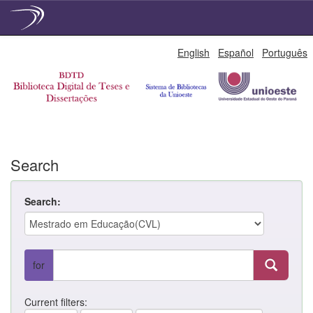
Skip
English
Español
Português
navigation
Search
Search:
for
Current filters: