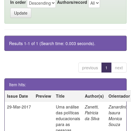
In order
Authors/record
Results 1-1 of 1 (Search time: 0.003 seconds).
previous
1
next
Item hits:
Issue Date
Preview
Title
Author(s)
Orientador
29-Mar-2017
Uma análise
Zanetti,
Zanardini,
das políticas
Patricia
Isaura
educacionais
da Silva
Monica
para as
Souza
pessoas