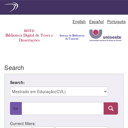
Skip
English
Español
Português
navigation
Search
Search:
for
Current filters: