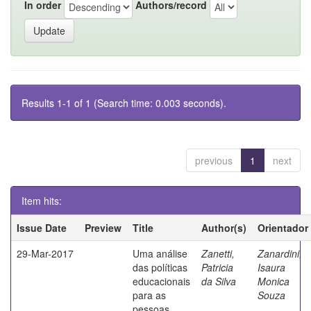
In order
Authors/record
Results 1-1 of 1 (Search time: 0.003 seconds).
previous
1
next
Item hits:
Issue Date
Preview
Title
Author(s)
Orientador
29-Mar-2017
Uma análise
Zanetti,
Zanardini,
das políticas
Patricia
Isaura
educacionais
da Silva
Monica
para as
Souza
pessoas