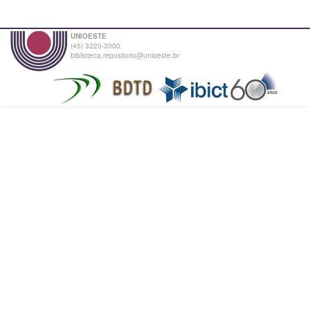
UNIOESTE
(45) 3220-3000
biblioteca.repositorio@unioeste.br