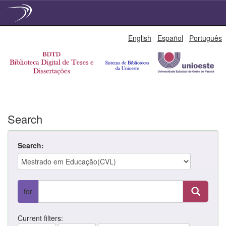
Skip
English
Español
Português
navigation
Search
Search:
for
Current filters: