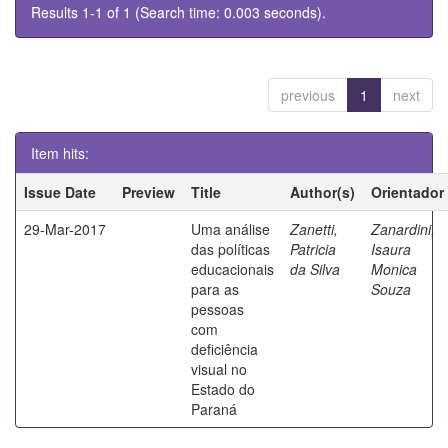
Results 1-1 of 1 (Search time: 0.003 seconds).
previous
1
next
Item hits:
Issue Date
Preview
Title
Author(s)
Orientador
29-Mar-2017
Uma análise
Zanetti,
Zanardini,
das políticas
Patricia
Isaura
educacionais
da Silva
Monica
para as
Souza
pessoas
com
deficiência
visual no
Estado do
Paraná