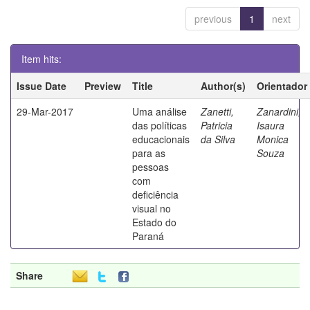
previous
1
next
Item hits:
Issue Date
Preview
Title
Author(s)
Orientador
29-Mar-2017
Uma análise
Zanetti,
Zanardini,
das políticas
Patricia
Isaura
educacionais
da Silva
Monica
para as
Souza
pessoas
com
deficiência
visual no
Estado do
Paraná
Share