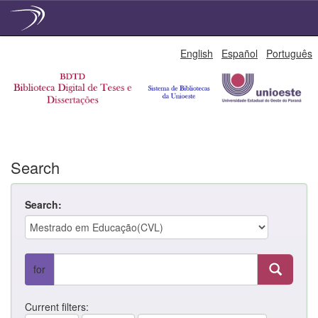
Skip
English
Español
Português
navigation
Search
Search:
for
Current filters: