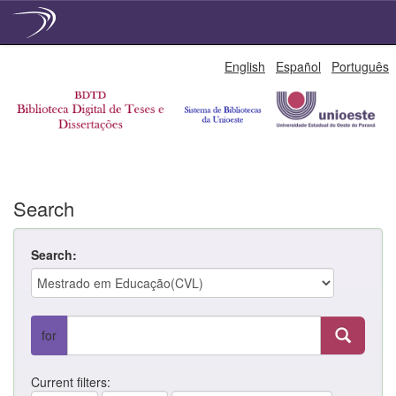
Skip
English
Español
Português
navigation
Search
Search:
for
Current filters: