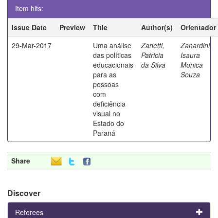
Item hits:
Issue Date
Preview
Title
Author(s)
Orientador
29-Mar-2017
Uma análise
Zanetti,
Zanardini,
das políticas
Patricia
Isaura
educacionais
da Silva
Monica
para as
Souza
pessoas
com
deficiência
visual no
Estado do
Paraná
Share
Discover
Referees