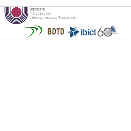
UNIOESTE
(45) 3220-3000
biblioteca.repositorio@unioeste.br