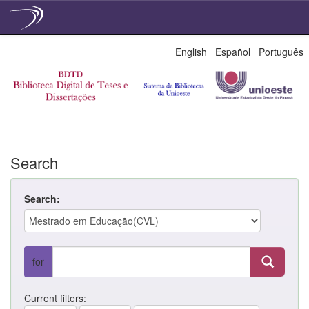
Skip
English
Español
Português
navigation
Search
Search:
for
Current filters: