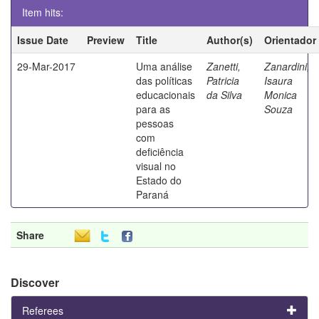
Item hits:
Issue Date
Preview
Title
Author(s)
Orientador
29-Mar-2017
Uma análise
Zanetti,
Zanardini,
das políticas
Patricia
Isaura
educacionais
da Silva
Monica
para as
Souza
pessoas
com
deficiência
visual no
Estado do
Paraná
Share
Discover
Referees