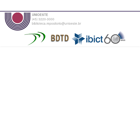
UNIOESTE
(45) 3220-3000
biblioteca.repositorio@unioeste.br