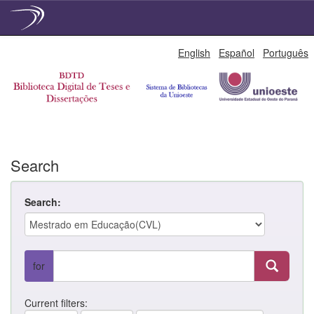
Skip
English
Español
Português
navigation
Search
Search:
for
Current filters: