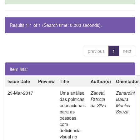
Results 1-1 of 1 (Search time: 0.003 seconds).
previous
1
next
Item hits:
Issue Date
Preview
Title
Author(s)
Orientador
29-Mar-2017
Uma análise
Zanetti,
Zanardini,
das políticas
Patricia
Isaura
educacionais
da Silva
Monica
para as
Souza
pessoas
com
deficiência
visual no