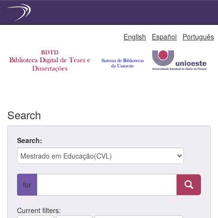
Skip
English
Español
Português
navigation
Search
Search:
for
Current filters: