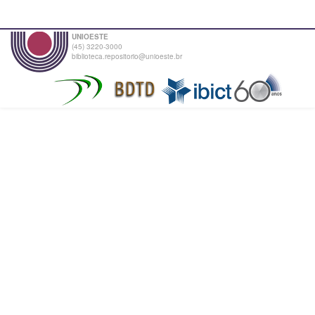
UNIOESTE
(45) 3220-3000
biblioteca.repositorio@unioeste.br