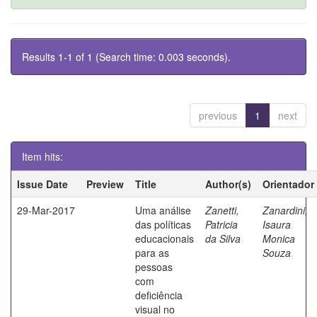
Results 1-1 of 1 (Search time: 0.003 seconds).
previous
1
next
Item hits:
Issue Date
Preview
Title
Author(s)
Orientador
29-Mar-2017
Uma análise
Zanetti,
Zanardini,
das políticas
Patricia
Isaura
educacionais
da Silva
Monica
para as
Souza
pessoas
com
deficiência
visual no