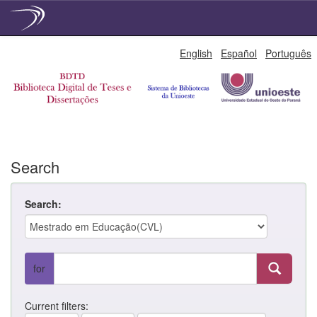
Skip
English
Español
Português
navigation
Search
Search:
for
Current filters: