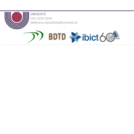
UNIOESTE
(45) 3220-3000
biblioteca.repositorio@unioeste.br