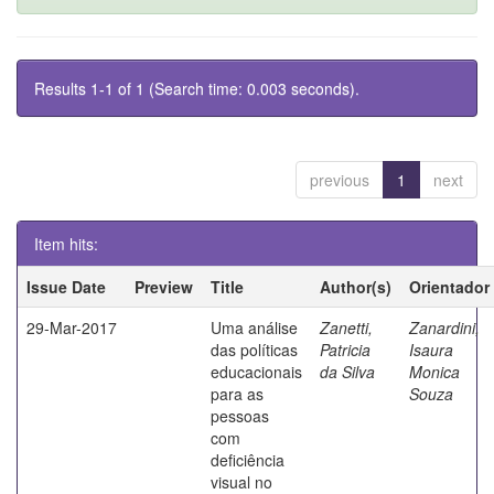
Results 1-1 of 1 (Search time: 0.003 seconds).
previous
1
next
Item hits:
Issue Date
Preview
Title
Author(s)
Orientador
29-Mar-2017
Uma análise
Zanetti,
Zanardini,
das políticas
Patricia
Isaura
educacionais
da Silva
Monica
para as
Souza
pessoas
com
deficiência
visual no