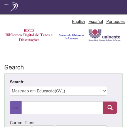
Skip
English
Español
Português
navigation
Search
Search:
for
Current filters: