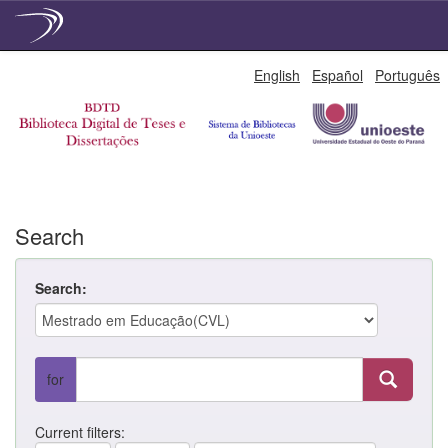
Skip
English
Español
Português
navigation
Search
Search:
for
Current filters: