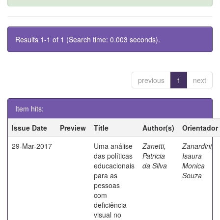
Results 1-1 of 1 (Search time: 0.003 seconds).
previous
1
next
Item hits:
Issue Date
Preview
Title
Author(s)
Orientador
29-Mar-2017
Uma análise
Zanetti,
Zanardini,
das políticas
Patricia
Isaura
educacionais
da Silva
Monica
para as
Souza
pessoas
com
deficiência
visual no