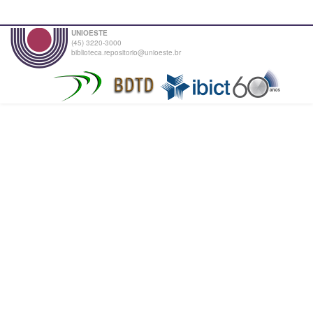
UNIOESTE
(45) 3220-3000
biblioteca.repositorio@unioeste.br