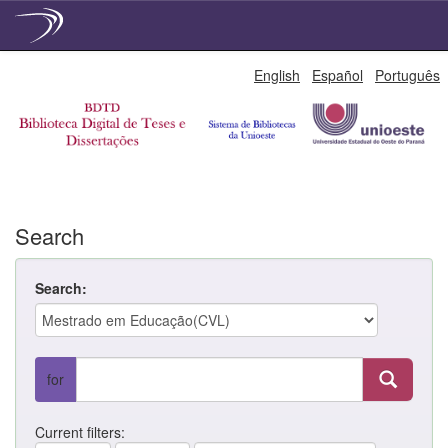
Skip
English
Español
Português
navigation
Search
Search:
for
Current filters: