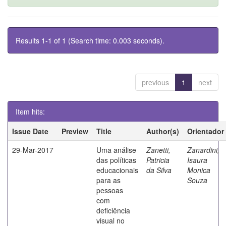
Results 1-1 of 1 (Search time: 0.003 seconds).
previous
1
next
Item hits:
Issue Date
Preview
Title
Author(s)
Orientador
29-Mar-2017
Uma análise
Zanetti,
Zanardini,
das políticas
Patricia
Isaura
educacionais
da Silva
Monica
para as
Souza
pessoas
com
deficiência
visual no