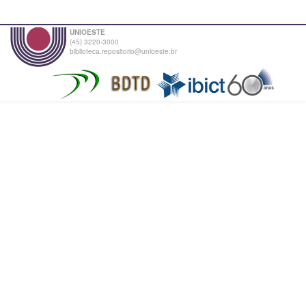
UNIOESTE
(45) 3220-3000
biblioteca.repositorio@unioeste.br