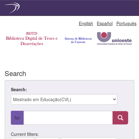
Skip
English
Español
Português
navigation
Search
Search:
for
Current filters: