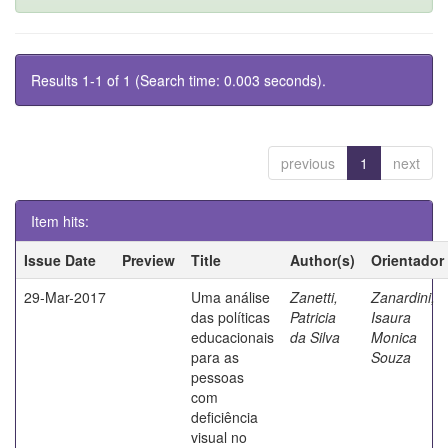
Results 1-1 of 1 (Search time: 0.003 seconds).
previous
1
next
Item hits:
Issue Date
Preview
Title
Author(s)
Orientador
29-Mar-2017
Uma análise
Zanetti,
Zanardini,
das políticas
Patricia
Isaura
educacionais
da Silva
Monica
para as
Souza
pessoas
com
deficiência
visual no