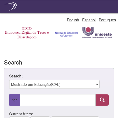
Skip
English
Español
Português
navigation
Search
Search:
for
Current filters: