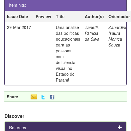
Item hits:
Issue Date
Preview
Title
Author(s)
Orientador
29-Mar-2017
Uma análise
Zanetti,
Zanardini,
das políticas
Patricia
Isaura
educacionais
da Silva
Monica
para as
Souza
pessoas
com
deficiência
visual no
Estado do
Paraná
Share
Discover
Referees