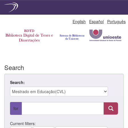
Skip
English
Español
Português
navigation
Search
Search:
for
Current filters: