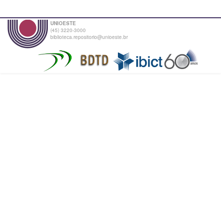
UNIOESTE
(45) 3220-3000
biblioteca.repositorio@unioeste.br