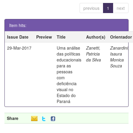
previous
1
next
Item hits:
Issue Date
Preview
Title
Author(s)
Orientador
29-Mar-2017
Uma análise
Zanetti,
Zanardini,
das políticas
Patricia
Isaura
educacionais
da Silva
Monica
para as
Souza
pessoas
com
deficiência
visual no
Estado do
Paraná
Share