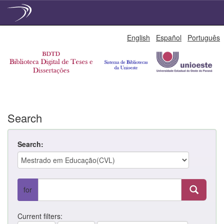
Skip
English
Español
Português
navigation
Search
Search:
for
Current filters: