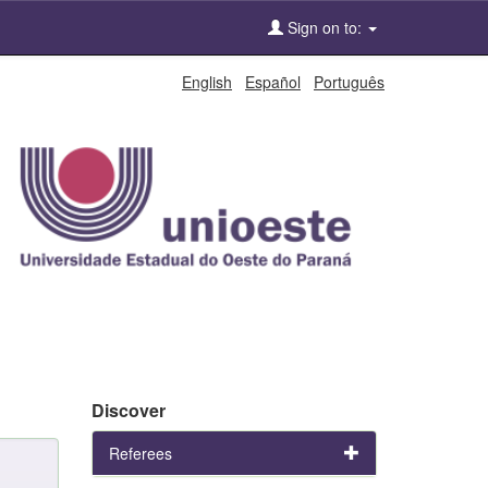
Sign on to:
English
Español
Português
Discover
Referees