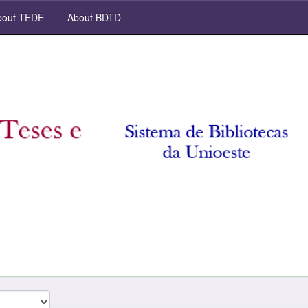
out TEDE
About BDTD