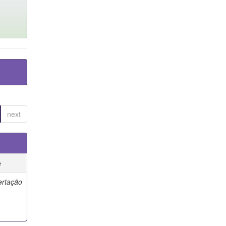
next
e
ertação