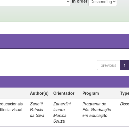
In order
previous
1
Author(s)
Orientador
Program
Typ
 educacionais
Zanetti,
Zanardini,
Programa de
Diss
ência visual
Patricia
Isaura
Pós-Graduação
da Silva
Monica
em Educação
Souza