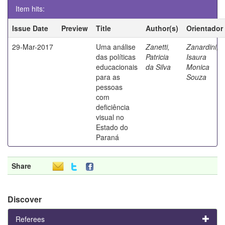
Item hits:
Issue Date
Preview
Title
Author(s)
Orientador
29-Mar-2017
Uma análise
Zanetti,
Zanardini,
das políticas
Patricia
Isaura
educacionais
da Silva
Monica
para as
Souza
pessoas
com
deficiência
visual no
Estado do
Paraná
Share
Discover
Referees