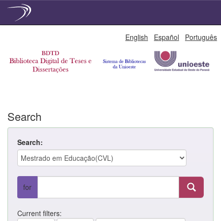
Skip
English
Español
Português
navigation
Search
Search:
for
Current filters: