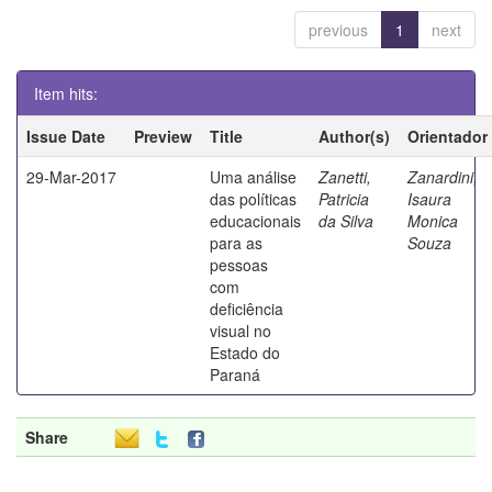
previous
1
next
Item hits:
Issue Date
Preview
Title
Author(s)
Orientador
29-Mar-2017
Uma análise
Zanetti,
Zanardini,
das políticas
Patricia
Isaura
educacionais
da Silva
Monica
para as
Souza
pessoas
com
deficiência
visual no
Estado do
Paraná
Share