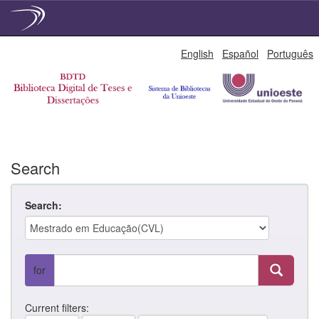
Skip
English
Español
Português
navigation
Search
Search:
for
Current filters: